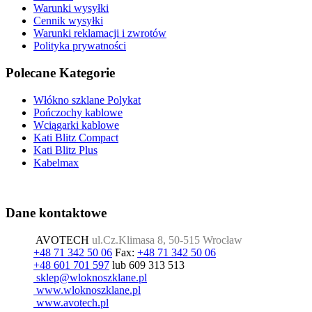
Warunki wysyłki
Cennik wysyłki
Warunki reklamacji i zwrotów
Polityka prywatności
Polecane Kategorie
Włókno szklane Polykat
Pończochy kablowe
Wciągarki kablowe
Kati Blitz Compact
Kati Blitz Plus
Kabelmax
Dane kontaktowe
AVOTECH
ul.Cz.Klimasa 8, 50-515 Wrocław
+48 71 342 50 06
Fax:
+48 71 342 50 06
+48 601 701 597
lub 609 313 513
www.wloknoszklane.pl
www.avotech.pl