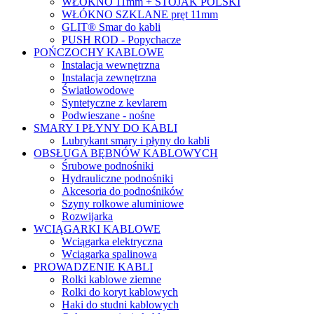
WŁÓKNO 11mm + STOJAK POLSKI
WŁÓKNO SZKLANE pręt 11mm
GLIT® Smar do kabli
PUSH ROD - Popychacze
POŃCZOCHY KABLOWE
Instalacja wewnętrzna
Instalacja zewnętrzna
Światłowodowe
Syntetyczne z kevlarem
Podwieszane - nośne
SMARY I PŁYNY DO KABLI
Lubrykant smary i płyny do kabli
OBSŁUGA BĘBNÓW KABLOWYCH
Śrubowe podnośniki
Hydrauliczne podnośniki
Akcesoria do podnośników
Szyny rolkowe aluminiowe
Rozwijarka
WCIĄGARKI KABLOWE
Wciągarka elektryczna
Wciągarka spalinowa
PROWADZENIE KABLI
Rolki kablowe ziemne
Rolki do koryt kablowych
Haki do studni kablowych