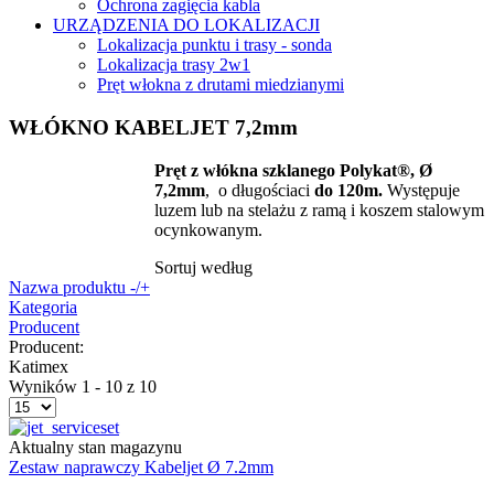
Ochrona zagięcia kabla
URZĄDZENIA DO LOKALIZACJI
Lokalizacja punktu i trasy - sonda
Lokalizacja trasy 2w1
Pręt włokna z drutami miedzianymi
WŁÓKNO KABELJET 7,2mm
Pręt z włókna szklanego Polykat®, Ø
7,2mm
, o długościaci
do 120m.
Występuje
luzem lub na stelażu z ramą i koszem stalowym
ocynkowanym.
Sortuj według
Nazwa produktu -/+
Kategoria
Producent
Producent:
Katimex
Wyników 1 - 10 z 10
Aktualny stan magazynu
Zestaw naprawczy Kabeljet Ø 7.2mm