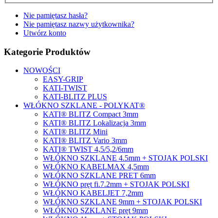
Nie pamiętasz hasła?
Nie pamiętasz nazwy użytkownika?
Utwórz konto
Kategorie Produktów
NOWOŚCI
EASY-GRIP
KATI-TWIST
KATI-BLITZ PLUS
WŁÓKNO SZKLANE - POLYKAT®
KATI® BLITZ Compact 3mm
KATI® BLITZ Lokalizacja 3mm
KATI® BLITZ Mini
KATI® BLITZ Vario 3mm
KATI® TWIST 4,5/5,2/6mm
WŁÓKNO SZKLANE 4.5mm + STOJAK POLSKI
WŁÓKNO KABELMAX 4,5mm
WŁÓKNO SZKLANE PRET 6mm
WŁÓKNO pręt fi.7.2mm + STOJAK POLSKI
WŁÓKNO KABELJET 7,2mm
WŁÓKNO SZKLANE 9mm + STOJAK POLSKI
WŁÓKNO SZKLANE pręt 9mm