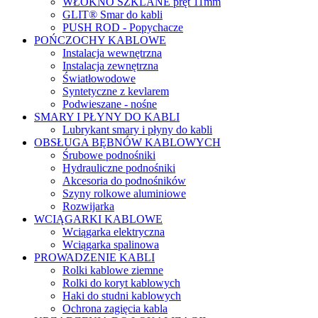
WŁÓKNO SZKLANE pręt 11mm
GLIT® Smar do kabli
PUSH ROD - Popychacze
POŃCZOCHY KABLOWE
Instalacja wewnętrzna
Instalacja zewnętrzna
Światłowodowe
Syntetyczne z kevlarem
Podwieszane - nośne
SMARY I PŁYNY DO KABLI
Lubrykant smary i płyny do kabli
OBSŁUGA BĘBNÓW KABLOWYCH
Śrubowe podnośniki
Hydrauliczne podnośniki
Akcesoria do podnośników
Szyny rolkowe aluminiowe
Rozwijarka
WCIĄGARKI KABLOWE
Wciągarka elektryczna
Wciągarka spalinowa
PROWADZENIE KABLI
Rolki kablowe ziemne
Rolki do koryt kablowych
Haki do studni kablowych
Ochrona zagięcia kabla