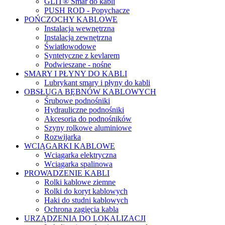
GLIT® Smar do kabli
PUSH ROD - Popychacze
POŃCZOCHY KABLOWE
Instalacja wewnętrzna
Instalacja zewnętrzna
Światłowodowe
Syntetyczne z kevlarem
Podwieszane - nośne
SMARY I PŁYNY DO KABLI
Lubrykant smary i płyny do kabli
OBSŁUGA BĘBNÓW KABLOWYCH
Śrubowe podnośniki
Hydrauliczne podnośniki
Akcesoria do podnośników
Szyny rolkowe aluminiowe
Rozwijarka
WCIĄGARKI KABLOWE
Wciągarka elektryczna
Wciągarka spalinowa
PROWADZENIE KABLI
Rolki kablowe ziemne
Rolki do koryt kablowych
Haki do studni kablowych
Ochrona zagięcia kabla
URZĄDZENIA DO LOKALIZACJI