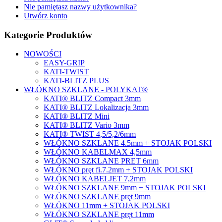
Nie pamiętasz nazwy użytkownika?
Utwórz konto
Kategorie Produktów
NOWOŚCI
EASY-GRIP
KATI-TWIST
KATI-BLITZ PLUS
WŁÓKNO SZKLANE - POLYKAT®
KATI® BLITZ Compact 3mm
KATI® BLITZ Lokalizacja 3mm
KATI® BLITZ Mini
KATI® BLITZ Vario 3mm
KATI® TWIST 4,5/5,2/6mm
WŁÓKNO SZKLANE 4.5mm + STOJAK POLSKI
WŁÓKNO KABELMAX 4,5mm
WŁÓKNO SZKLANE PRET 6mm
WŁÓKNO pręt fi.7.2mm + STOJAK POLSKI
WŁÓKNO KABELJET 7,2mm
WŁÓKNO SZKLANE 9mm + STOJAK POLSKI
WŁÓKNO SZKLANE pręt 9mm
WŁÓKNO 11mm + STOJAK POLSKI
WŁÓKNO SZKLANE pręt 11mm