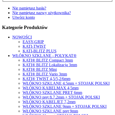
Nie pamiętasz hasła?
Nie pamiętasz nazwy użytkownika?
Utwórz konto
Kategorie Produktów
NOWOŚCI
EASY-GRIP
KATI-TWIST
KATI-BLITZ PLUS
WŁÓKNO SZKLANE - POLYKAT®
KATI® BLITZ Compact 3mm
KATI® BLITZ Lokalizacja 3mm
KATI® BLITZ Mini
KATI® BLITZ Vario 3mm
KATI® TWIST 4,5/5,2/6mm
WŁÓKNO SZKLANE 4.5mm + STOJAK POLSKI
WŁÓKNO KABELMAX 4,5mm
WŁÓKNO SZKLANE PRET 6mm
WŁÓKNO pręt fi.7.2mm + STOJAK POLSKI
WŁÓKNO KABELJET 7,2mm
WŁÓKNO SZKLANE 9mm + STOJAK POLSKI
WŁÓKNO SZKLANE pręt 9mm