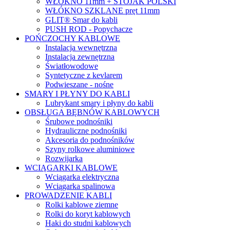
WŁÓKNO 11mm + STOJAK POLSKI
WŁÓKNO SZKLANE pręt 11mm
GLIT® Smar do kabli
PUSH ROD - Popychacze
POŃCZOCHY KABLOWE
Instalacja wewnętrzna
Instalacja zewnętrzna
Światłowodowe
Syntetyczne z kevlarem
Podwieszane - nośne
SMARY I PŁYNY DO KABLI
Lubrykant smary i płyny do kabli
OBSŁUGA BĘBNÓW KABLOWYCH
Śrubowe podnośniki
Hydrauliczne podnośniki
Akcesoria do podnośników
Szyny rolkowe aluminiowe
Rozwijarka
WCIĄGARKI KABLOWE
Wciągarka elektryczna
Wciągarka spalinowa
PROWADZENIE KABLI
Rolki kablowe ziemne
Rolki do koryt kablowych
Haki do studni kablowych