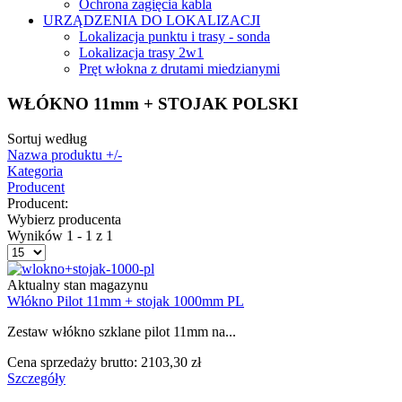
Ochrona zagięcia kabla
URZĄDZENIA DO LOKALIZACJI
Lokalizacja punktu i trasy - sonda
Lokalizacja trasy 2w1
Pręt włokna z drutami miedzianymi
WŁÓKNO 11mm + STOJAK POLSKI
Sortuj według
Nazwa produktu +/-
Kategoria
Producent
Producent:
Wybierz producenta
Wyników 1 - 1 z 1
Aktualny stan magazynu
Włókno Pilot 11mm + stojak 1000mm PL
Zestaw włókno szklane pilot 11mm na...
Cena sprzedaży brutto:
2103,30 zł
Szczegóły