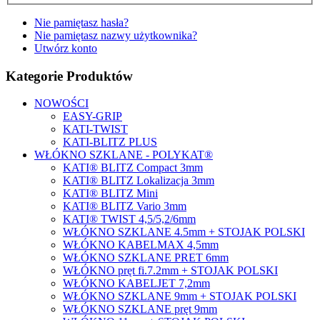
Nie pamiętasz hasła?
Nie pamiętasz nazwy użytkownika?
Utwórz konto
Kategorie Produktów
NOWOŚCI
EASY-GRIP
KATI-TWIST
KATI-BLITZ PLUS
WŁÓKNO SZKLANE - POLYKAT®
KATI® BLITZ Compact 3mm
KATI® BLITZ Lokalizacja 3mm
KATI® BLITZ Mini
KATI® BLITZ Vario 3mm
KATI® TWIST 4,5/5,2/6mm
WŁÓKNO SZKLANE 4.5mm + STOJAK POLSKI
WŁÓKNO KABELMAX 4,5mm
WŁÓKNO SZKLANE PRET 6mm
WŁÓKNO pręt fi.7.2mm + STOJAK POLSKI
WŁÓKNO KABELJET 7,2mm
WŁÓKNO SZKLANE 9mm + STOJAK POLSKI
WŁÓKNO SZKLANE pręt 9mm