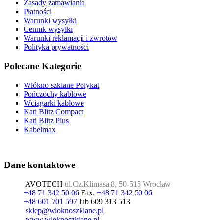
Zasady zamawiania
Płatności
Warunki wysyłki
Cennik wysyłki
Warunki reklamacji i zwrotów
Polityka prywatności
Polecane Kategorie
Włókno szklane Polykat
Pończochy kablowe
Wciągarki kablowe
Kati Blitz Compact
Kati Blitz Plus
Kabelmax
Dane kontaktowe
AVOTECH
ul.Cz.Klimasa 8, 50-515 Wrocław
+48 71 342 50 06
Fax:
+48 71 342 50 06
+48 601 701 597
lub 609 313 513
www.wloknoszklane.pl