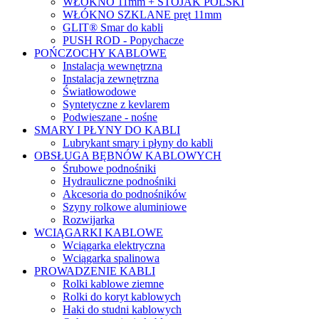
WŁÓKNO 11mm + STOJAK POLSKI
WŁÓKNO SZKLANE pręt 11mm
GLIT® Smar do kabli
PUSH ROD - Popychacze
POŃCZOCHY KABLOWE
Instalacja wewnętrzna
Instalacja zewnętrzna
Światłowodowe
Syntetyczne z kevlarem
Podwieszane - nośne
SMARY I PŁYNY DO KABLI
Lubrykant smary i płyny do kabli
OBSŁUGA BĘBNÓW KABLOWYCH
Śrubowe podnośniki
Hydrauliczne podnośniki
Akcesoria do podnośników
Szyny rolkowe aluminiowe
Rozwijarka
WCIĄGARKI KABLOWE
Wciągarka elektryczna
Wciągarka spalinowa
PROWADZENIE KABLI
Rolki kablowe ziemne
Rolki do koryt kablowych
Haki do studni kablowych