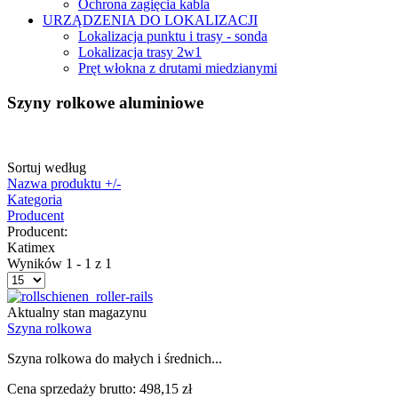
Ochrona zagięcia kabla
URZĄDZENIA DO LOKALIZACJI
Lokalizacja punktu i trasy - sonda
Lokalizacja trasy 2w1
Pręt włokna z drutami miedzianymi
Szyny rolkowe aluminiowe
Sortuj według
Nazwa produktu +/-
Kategoria
Producent
Producent:
Katimex
Wyników 1 - 1 z 1
Aktualny stan magazynu
Szyna rolkowa
Szyna rolkowa do małych i średnich...
Cena sprzedaży brutto:
498,15 zł