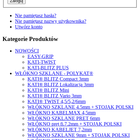
Nie pamiętasz hasła?
Nie pamiętasz nazwy użytkownika?
Utwórz konto
Kategorie Produktów
NOWOŚCI
EASY-GRIP
KATI-TWIST
KATI-BLITZ PLUS
WŁÓKNO SZKLANE - POLYKAT®
KATI® BLITZ Compact 3mm
KATI® BLITZ Lokalizacja 3mm
KATI® BLITZ Mini
KATI® BLITZ Vario 3mm
KATI® TWIST 4,5/5,2/6mm
WŁÓKNO SZKLANE 4.5mm + STOJAK POLSKI
WŁÓKNO KABELMAX 4,5mm
WŁÓKNO SZKLANE PRET 6mm
WŁÓKNO pręt fi.7.2mm + STOJAK POLSKI
WŁÓKNO KABELJET 7,2mm
WŁÓKNO SZKLANE 9mm + STOJAK POLSKI