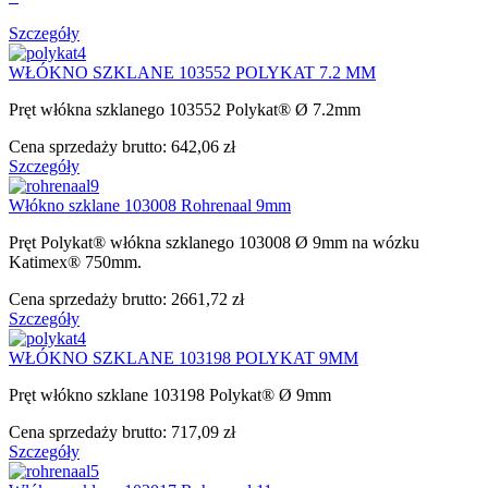
Szczegóły
WŁÓKNO SZKLANE 103552 POLYKAT 7.2 MM
Pręt włókna szklanego 103552 Polykat® Ø 7.2mm
Cena sprzedaży brutto:
642,06 zł
Szczegóły
Włókno szklane 103008 Rohrenaal 9mm
Pręt Polykat® włókna szklanego 103008 Ø 9mm na wózku
Katimex® 750mm.
Cena sprzedaży brutto:
2661,72 zł
Szczegóły
WŁÓKNO SZKLANE 103198 POLYKAT 9MM
Pręt włókno szklane 103198 Polykat® Ø 9mm
Cena sprzedaży brutto:
717,09 zł
Szczegóły