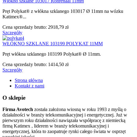
Włókno szklane 103017 Rohrenaal 11mm
Pręt Polykat® z włókna szklanego 103017 Ø 11mm na wózku
Katimex®...
Cena sprzedaży brutto:
2918,79 zł
Szczegóły
WŁÓKNO SZKLANE 103199 POLYKAT 11MM
Pręt włókna szklanego 103199 Polykat® Ø 11mm.
Cena sprzedaży brutto:
1414,50 zł
Szczegóły
Strona główna
Kontakt z nami
O sklepie
Firma Avotech
została założona wiosną w roku 1993 z myślą o
działalności w branży telekomunikacyjnej i energetycznej. Już w
pierwszym roku działalności nawiązała współpracę z niemiecką
firmą Katimex , liderem w branży telekomunikacyjnej i
energetycznej, która to zaopatruje rynki całego świata w osprzęt
wysokiej jakości.