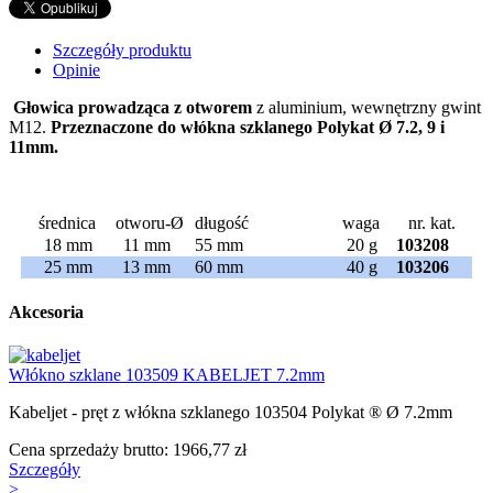
Szczegóły produktu
Opinie
Głowica prowadząca z otworem
z aluminium, wewnętrzny gwint
M12.
Przeznaczone do włókna szklanego Polykat Ø 7.2, 9 i
11mm.
średnica
otworu-Ø
długość
waga
nr. kat.
18 mm
11 mm
55 mm
20 g
103208
25 mm
13 mm
60 mm
40 g
103206
Akcesoria
Włókno szklane 103509 KABELJET 7.2mm
Kabeljet - pręt z włókna szklanego 103504 Polykat ® Ø 7.2mm
Cena sprzedaży brutto:
1966,77 zł
Szczegóły
>