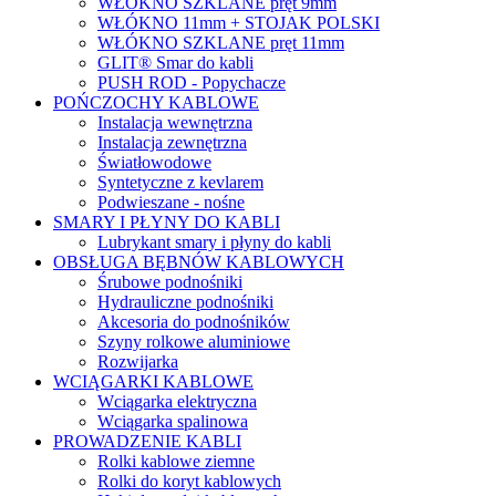
WŁÓKNO SZKLANE pręt 9mm
WŁÓKNO 11mm + STOJAK POLSKI
WŁÓKNO SZKLANE pręt 11mm
GLIT® Smar do kabli
PUSH ROD - Popychacze
POŃCZOCHY KABLOWE
Instalacja wewnętrzna
Instalacja zewnętrzna
Światłowodowe
Syntetyczne z kevlarem
Podwieszane - nośne
SMARY I PŁYNY DO KABLI
Lubrykant smary i płyny do kabli
OBSŁUGA BĘBNÓW KABLOWYCH
Śrubowe podnośniki
Hydrauliczne podnośniki
Akcesoria do podnośników
Szyny rolkowe aluminiowe
Rozwijarka
WCIĄGARKI KABLOWE
Wciągarka elektryczna
Wciągarka spalinowa
PROWADZENIE KABLI
Rolki kablowe ziemne
Rolki do koryt kablowych