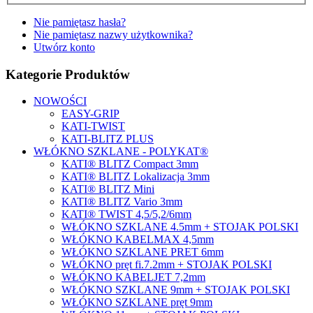
Nie pamiętasz hasła?
Nie pamiętasz nazwy użytkownika?
Utwórz konto
Kategorie Produktów
NOWOŚCI
EASY-GRIP
KATI-TWIST
KATI-BLITZ PLUS
WŁÓKNO SZKLANE - POLYKAT®
KATI® BLITZ Compact 3mm
KATI® BLITZ Lokalizacja 3mm
KATI® BLITZ Mini
KATI® BLITZ Vario 3mm
KATI® TWIST 4,5/5,2/6mm
WŁÓKNO SZKLANE 4.5mm + STOJAK POLSKI
WŁÓKNO KABELMAX 4,5mm
WŁÓKNO SZKLANE PRET 6mm
WŁÓKNO pręt fi.7.2mm + STOJAK POLSKI
WŁÓKNO KABELJET 7,2mm
WŁÓKNO SZKLANE 9mm + STOJAK POLSKI
WŁÓKNO SZKLANE pręt 9mm