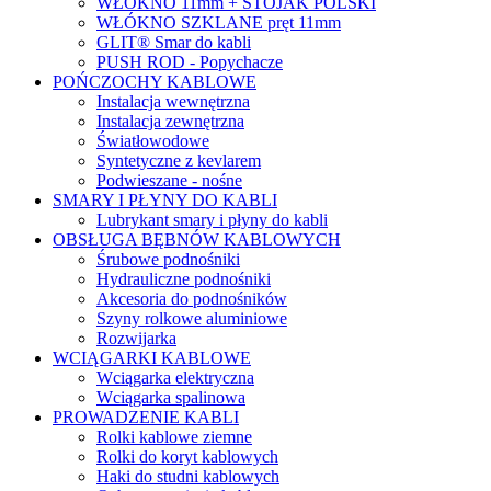
WŁÓKNO 11mm + STOJAK POLSKI
WŁÓKNO SZKLANE pręt 11mm
GLIT® Smar do kabli
PUSH ROD - Popychacze
POŃCZOCHY KABLOWE
Instalacja wewnętrzna
Instalacja zewnętrzna
Światłowodowe
Syntetyczne z kevlarem
Podwieszane - nośne
SMARY I PŁYNY DO KABLI
Lubrykant smary i płyny do kabli
OBSŁUGA BĘBNÓW KABLOWYCH
Śrubowe podnośniki
Hydrauliczne podnośniki
Akcesoria do podnośników
Szyny rolkowe aluminiowe
Rozwijarka
WCIĄGARKI KABLOWE
Wciągarka elektryczna
Wciągarka spalinowa
PROWADZENIE KABLI
Rolki kablowe ziemne
Rolki do koryt kablowych
Haki do studni kablowych