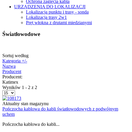
Ochrona zagięcia kabla
URZĄDZENIA DO LOKALIZACJI
Lokalizacja punktu i trasy - sonda
Lokalizacja trasy 2w1
Pręt włokna z drutami miedzianymi
Światłowodowe
Sortuj według
Kategoria +/-
Nazwa
Producent
Producent:
Katimex
Wyników 1 - 2 z 2
Aktualny stan magazynu
Pończocha kablowa do kabli światłowodowych z podwójnym
uchem
Pończocha kablowa do kabli...