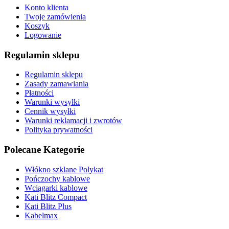
Konto klienta
Twoje zamówienia
Koszyk
Logowanie
Regulamin sklepu
Regulamin sklepu
Zasady zamawiania
Płatności
Warunki wysyłki
Cennik wysyłki
Warunki reklamacji i zwrotów
Polityka prywatności
Polecane Kategorie
Włókno szklane Polykat
Pończochy kablowe
Wciągarki kablowe
Kati Blitz Compact
Kati Blitz Plus
Kabelmax