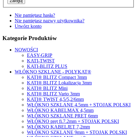
Nie pamiętasz hasła?
Nie pamiętasz nazwy użytkownika?
Utwórz konto
Kategorie Produktów
NOWOŚCI
EASY-GRIP
KATI-TWIST
KATI-BLITZ PLUS
WŁÓKNO SZKLANE - POLYKAT®
KATI® BLITZ Compact 3mm
KATI® BLITZ Lokalizacja 3mm
KATI® BLITZ Mini
KATI® BLITZ Vario 3mm
KATI® TWIST 4,5/5,2/6mm
WŁÓKNO SZKLANE 4.5mm + STOJAK POLSKI
WŁÓKNO KABELMAX 4,5mm
WŁÓKNO SZKLANE PRET 6mm
WŁÓKNO pręt fi.7.2mm + STOJAK POLSKI
WŁÓKNO KABELJET 7,2mm
WŁÓKNO SZKLANE 9mm + STOJAK POLSKI