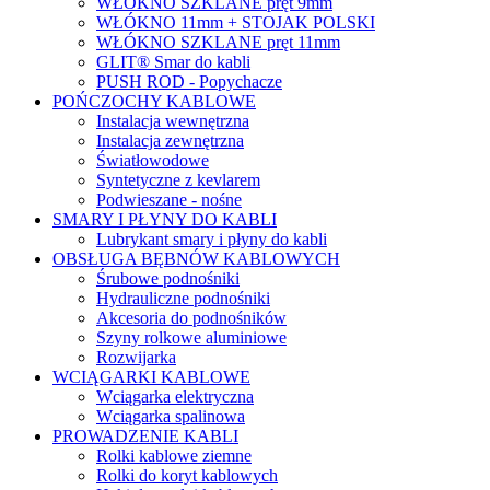
WŁÓKNO SZKLANE pręt 9mm
WŁÓKNO 11mm + STOJAK POLSKI
WŁÓKNO SZKLANE pręt 11mm
GLIT® Smar do kabli
PUSH ROD - Popychacze
POŃCZOCHY KABLOWE
Instalacja wewnętrzna
Instalacja zewnętrzna
Światłowodowe
Syntetyczne z kevlarem
Podwieszane - nośne
SMARY I PŁYNY DO KABLI
Lubrykant smary i płyny do kabli
OBSŁUGA BĘBNÓW KABLOWYCH
Śrubowe podnośniki
Hydrauliczne podnośniki
Akcesoria do podnośników
Szyny rolkowe aluminiowe
Rozwijarka
WCIĄGARKI KABLOWE
Wciągarka elektryczna
Wciągarka spalinowa
PROWADZENIE KABLI
Rolki kablowe ziemne
Rolki do koryt kablowych