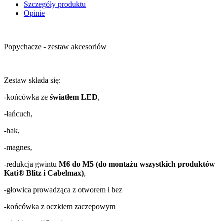
Szczegóły produktu
Opinie
Popychacze - zestaw akcesoriów
Zestaw składa się:
-końcówka ze
światłem
LED
,
-łańcuch
,
-hak
,
-magnes,
-redukcja gwintu
M6
do
M5
(do montażu
wszystkich produktów
Kati®
Blitz
i Cabelmax)
,
-głowica prowadząca
z otworem i bez
-końcówka z oczkiem zaczepowym