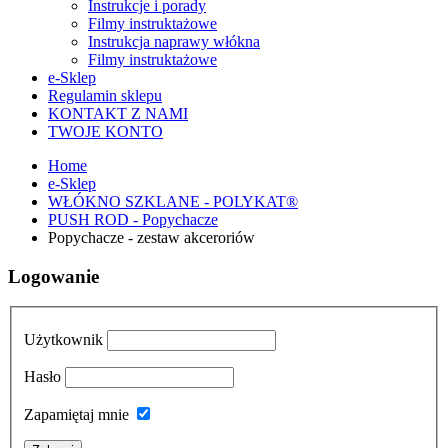
Instrukcje i porady
Filmy instruktażowe
Instrukcja naprawy włókna
Filmy instruktażowe
e-Sklep
Regulamin sklepu
KONTAKT Z NAMI
TWOJE KONTO
Home
e-Sklep
WŁÓKNO SZKLANE - POLYKAT®
PUSH ROD - Popychacze
Popychacze - zestaw akceroriów
Logowanie
Użytkownik
Hasło
Zapamiętaj mnie